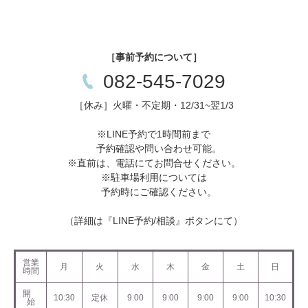
［事前予約について］
082-545-7029
［休み］火曜・不定期・12/31~翌1/3
※LINE予約で1時間前まで
予約確認や問い合わせ可能。
※直前は、電話にてお問合せください。
※駐車場利用については
予約時にご確認ください。
（詳細は『LINE予約/相談』ボタンにて）
営業
月
火
水
木
金
土
日
時間
開
10:30
定休
9:00
9:00
9:00
9:00
10:30
始