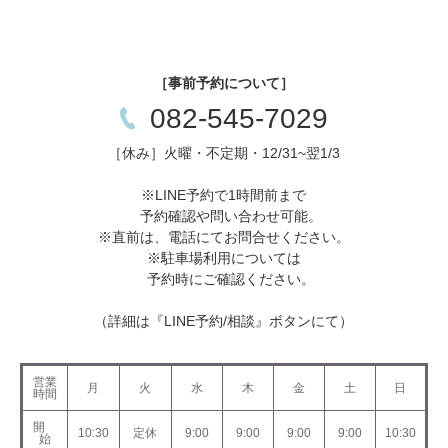
［事前予約について］
082-545-7029
［休み］火曜・不定期・12/31~翌1/3
※LINE予約で1時間前まで
予約確認や問い合わせ可能。
※直前は、電話にてお問合せください。
※駐車場利用については
予約時にご確認ください。
（詳細は『LINE予約/相談』ボタンにて）
営業
月
火
水
木
金
土
日
時間
開
10:30
定休
9:00
9:00
9:00
9:00
10:30
始