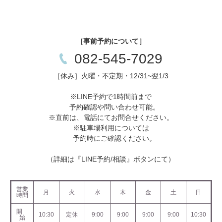
［事前予約について］
082-545-7029
［休み］火曜・不定期・12/31~翌1/3
※LINE予約で1時間前まで
予約確認や問い合わせ可能。
※直前は、電話にてお問合せください。
※駐車場利用については
予約時にご確認ください。
（詳細は『LINE予約/相談』ボタンにて）
営業
月
火
水
木
金
土
日
時間
開
10:30
定休
9:00
9:00
9:00
9:00
10:30
始