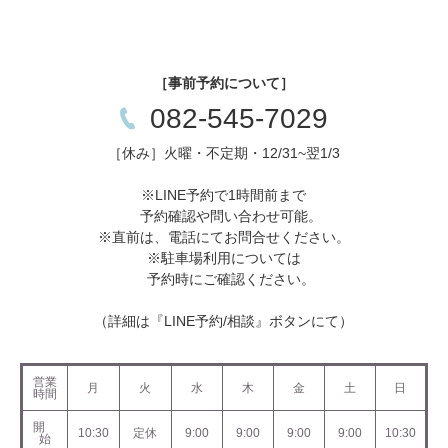
［事前予約について］
082-545-7029
［休み］火曜・不定期・12/31~翌1/3
※LINE予約で1時間前まで
予約確認や問い合わせ可能。
※直前は、電話にてお問合せください。
※駐車場利用については
予約時にご確認ください。
（詳細は『LINE予約/相談』ボタンにて）
営業
月
火
水
木
金
土
日
時間
開
10:30
定休
9:00
9:00
9:00
9:00
10:30
始