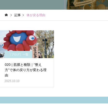
記事
体が戻る理由
［ブログ］一覧
020 | 筋膜と種類｜“整え
方”で体の戻り方が変わる理
由
2025.10.10