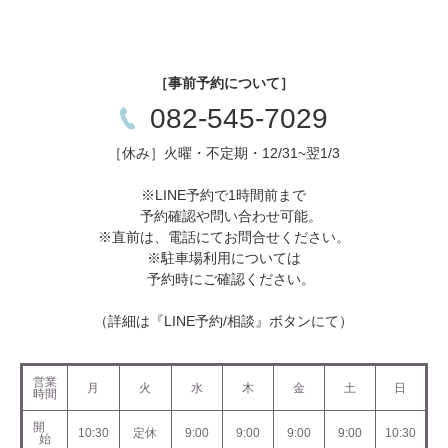
［事前予約について］
082-545-7029
［休み］火曜・不定期・12/31~翌1/3
※LINE予約で1時間前まで
予約確認や問い合わせ可能。
※直前は、電話にてお問合せください。
※駐車場利用については
予約時にご確認ください。
（詳細は『LINE予約/相談』ボタンにて）
営業
月
火
水
木
金
土
日
時間
開
10:30
定休
9:00
9:00
9:00
9:00
10:30
始