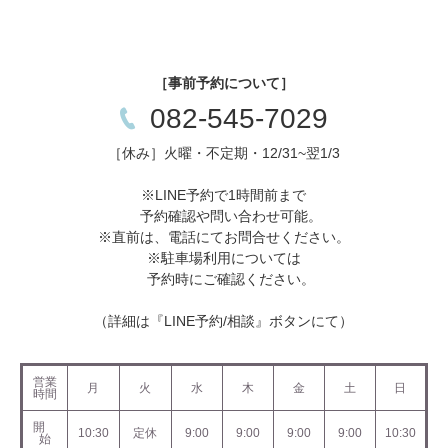
［事前予約について］
082-545-7029
［休み］火曜・不定期・12/31~翌1/3
※LINE予約で1時間前まで
予約確認や問い合わせ可能。
※直前は、電話にてお問合せください。
※駐車場利用については
予約時にご確認ください。
（詳細は『LINE予約/相談』ボタンにて）
営業
月
火
水
木
金
土
日
時間
開
10:30
定休
9:00
9:00
9:00
9:00
10:30
始