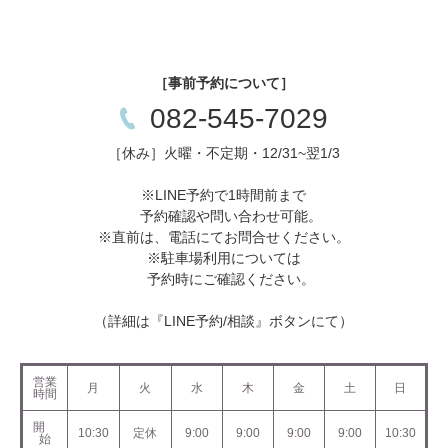
［事前予約について］
082-545-7029
［休み］火曜・不定期・12/31~翌1/3
※LINE予約で1時間前まで
予約確認や問い合わせ可能。
※直前は、電話にてお問合せください。
※駐車場利用については
予約時にご確認ください。
（詳細は『LINE予約/相談』ボタンにて）
営業
月
火
水
木
金
土
日
時間
開
10:30
定休
9:00
9:00
9:00
9:00
10:30
始