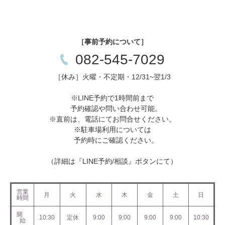
［事前予約について］
082-545-7029
［休み］火曜・不定期・12/31~翌1/3
※LINE予約で1時間前まで
予約確認や問い合わせ可能。
※直前は、電話にてお問合せください。
※駐車場利用については
予約時にご確認ください。
（詳細は『LINE予約/相談』ボタンにて）
営業
月
火
水
木
金
土
日
時間
開
10:30
定休
9:00
9:00
9:00
9:00
10:30
始