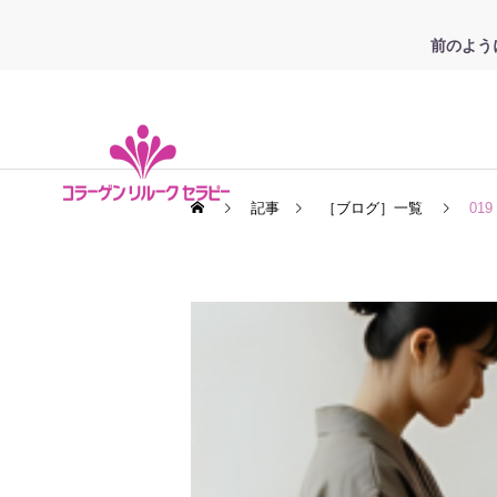
前のよう
記事
［ブログ］一覧
01