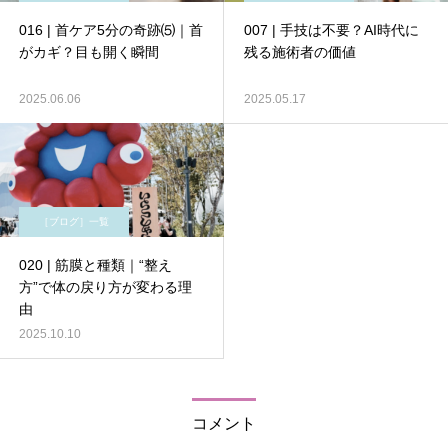
016 | 首ケア5分の奇跡⑸｜首
007 | 手技は不要？AI時代に
がカギ？目も開く瞬間
残る施術者の価値
2025.06.06
2025.05.17
［ブログ］一覧
020 | 筋膜と種類｜“整え
方”で体の戻り方が変わる理
由
2025.10.10
コメント