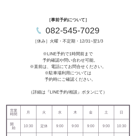
［事前予約について］
082-545-7029
［休み］火曜・不定期・12/31~翌1/3
※LINE予約で1時間前まで
予約確認や問い合わせ可能。
※直前は、電話にてお問合せください。
※駐車場利用については
予約時にご確認ください。
（詳細は『LINE予約/相談』ボタンにて）
営業
月
火
水
木
金
土
日
時間
開
10:30
定休
9:00
9:00
9:00
9:00
10:30
始