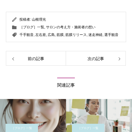
投稿者:
山根理光
［ブログ］一覧
,
サロンの考え方・施術者の想い
千手観音
,
左右差
,
広島
,
筋膜
,
筋膜リリース
,
迷走神経
,
選手観音
前の記事
次の記事
関連記事
［ブログ］一覧
［ブログ］一覧